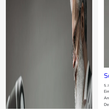
S
5. 
Ei
An
De