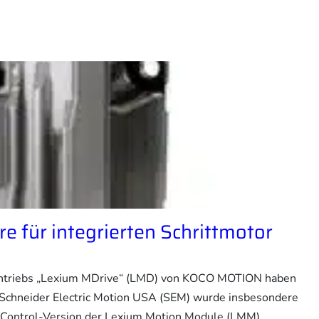
re für integrierten Schrittmotor
rantriebs „Lexium MDrive“ (LMD) von KOCO MOTION haben
Schneider Electric Motion USA (SEM) wurde insbesondere
n Control-Version der Lexium Motion Module (LMM)