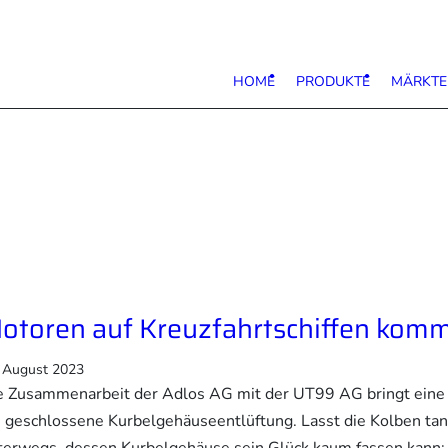
HOME
PRODUKTE
MÄRKTE
otoren auf Kreuzfahrtschiffen komm
. August 2023
e Zusammenarbeit der Adlos AG mit der UT99 AG bringt eine W
e geschlossene Kurbelgehäuseentlüftung. Lasst die Kolben tanz
terwegs, dessen Kurbelgehäuse sein Glück kaum fassen kann: e