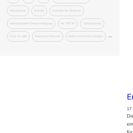
Alleskönner
Antrieb
Antriebe für Drohnen
automatisierte Sensorreinigung
bis 200 W
Cybersecurity
Einer für alle
Eisenlose Motoren
eleltronischerDruckregler
Erweiterte Funktionalitäten
Geschaftsführer
Gesundheit
Hohlwelle
Integrierte Schrittmotoren
integrierte Steuerung
Kann mehr
KannMOTION
Koco Motion
Kompakt
Leise
Masterthesis
Motorenkollektion
Nema-17
E
Nema-23
Newsletter
Next Generation
17.
Pflege und Kosmetik
Prototypen
Schrittmotor
Di
ei
Schrittmotoren
SchrittmotormitintegrierterSteuerung
fü