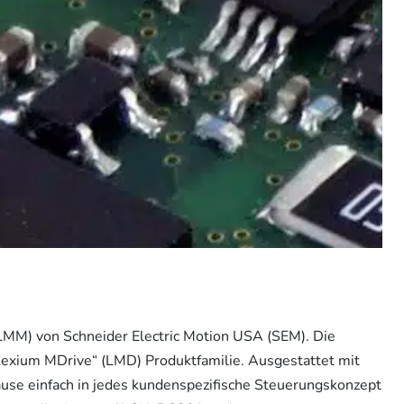
MM) von Schneider Electric Motion USA (SEM). Die
exium MDrive“ (LMD) Produktfamilie. Ausgestattet mit
use einfach in jedes kundenspezifische Steuerungskonzept