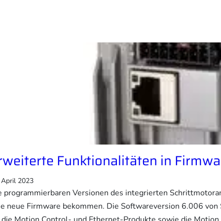
rweiterte Funktionalitäten in Firmwa
 April 2023
e programmierbaren Versionen des integrierten Schrittmoto
ne neue Firmware bekommen. Die Softwareversion 6.006 von 
r die Motion Control- und Ethernet-Produkte sowie die Motio