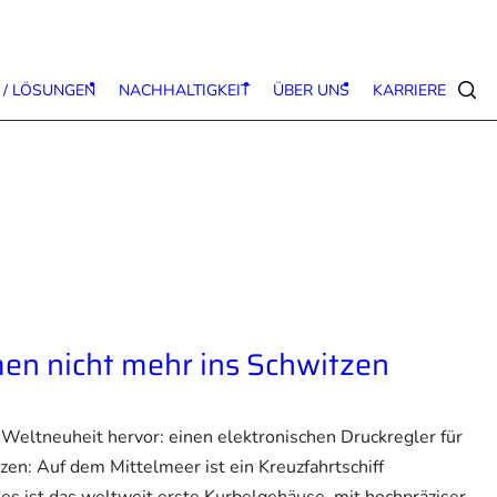
 / LÖSUNGEN
NACHHALTIGKEIT
ÜBER UNS
KARRIERE
Suc
en nicht mehr ins Schwitzen
eltneuheit hervor: einen elektronischen Druckregler für
en: Auf dem Mittelmeer ist ein Kreuzfahrtschiff
s ist das weltweit erste Kurbelgehäuse, mit hochpräziser