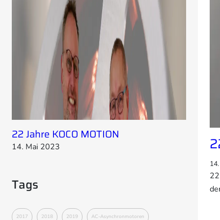
22 Jahre KOCO MOTION
2
14. Mai 2023
14.
22
Tags
de
2017
2018
2019
AC-Asynchronmotoren