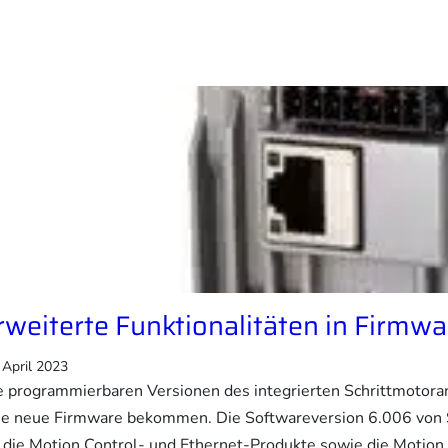
rweiterte Funktionalitäten in Firmwa
 April 2023
e programmierbaren Versionen des integrierten Schrittmoto
ne neue Firmware bekommen. Die Softwareversion 6.006 von 
r die Motion Control- und Ethernet-Produkte sowie die Motio