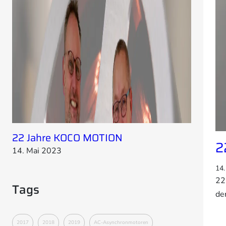
22 Jahre KOCO MOTION
2
14. Mai 2023
14.
22
Tags
de
2017
2018
2019
AC-Asynchronmotoren