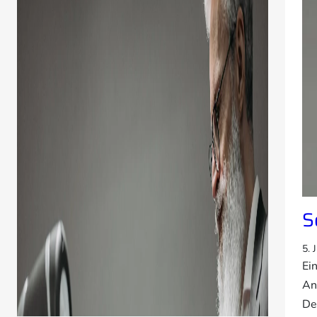
S
5. 
Ei
An
De