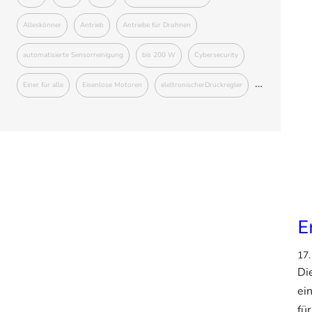
Alleskönner
Antrieb
Antriebe für Drohnen
automatisierte Sensorreinigung
bis 200 W
Cybersecurity
Einer für alle
Eisenlose Motoren
eleltronischerDruckregler
Erweiterte Funktionalitäten
Geschaftsführer
Gesundheit
Hohlwelle
Integrierte Schrittmotoren
integrierte Steuerung
Kann mehr
KannMOTION
Koco Motion
Kompakt
Leise
Masterthesis
Motorenkollektion
Nema-17
E
Nema-23
Newsletter
Next Generation
17.
Pflege und Kosmetik
Prototypen
Schrittmotor
Di
ei
Schrittmotoren
SchrittmotormitintegrierterSteuerung
fü