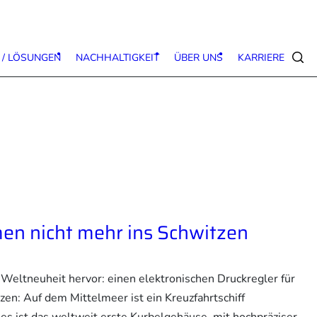
 / LÖSUNGEN
NACHHALTIGKEIT
ÜBER UNS
KARRIERE
Suc
en nicht mehr ins Schwitzen
eltneuheit hervor: einen elektronischen Druckregler für
en: Auf dem Mittelmeer ist ein Kreuzfahrtschiff
s ist das weltweit erste Kurbelgehäuse, mit hochpräziser