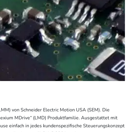
MM) von Schneider Electric Motion USA (SEM). Die
exium MDrive“ (LMD) Produktfamilie. Ausgestattet mit
use einfach in jedes kundenspezifische Steuerungskonzept