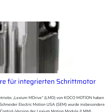
re für integrierten Schrittmotor
rantriebs „Lexium MDrive“ (LMD) von KOCO MOTION haben
Schneider Electric Motion USA (SEM) wurde insbesondere
n Control-Version der Lexium Motion Module (LMM)