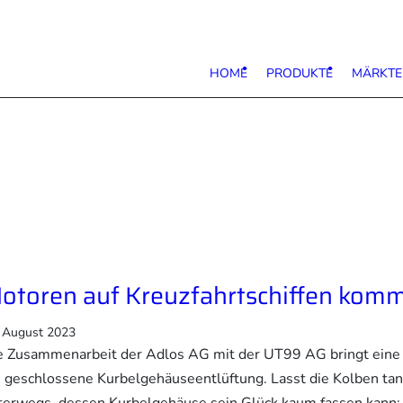
HOME
PRODUKTE
MÄRKTE
otoren auf Kreuzfahrtschiffen komm
. August 2023
e Zusammenarbeit der Adlos AG mit der UT99 AG bringt eine W
e geschlossene Kurbelgehäuseentlüftung. Lasst die Kolben tanz
terwegs, dessen Kurbelgehäuse sein Glück kaum fassen kann: e