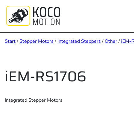
Zum
Inhalt
springen
Start
/
Stepper Motors
/
Integrated Steppers
/
Other
/
iEM-R
iEM-RS1706
Integrated Stepper Motors