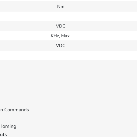
Nm
VDC
KHz, Max.
VDC
ion Commands
, Homing
puts