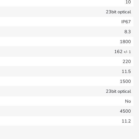
10
23bit optical
IP67
8.3
1800
162
+/- 1
220
11.5
1500
23bit optical
No
4500
11.2