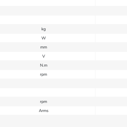
kg
W
mm
V
N.m
rpm
rpm
Arms