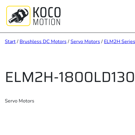
Zum
Inhalt
springen
Start
/
Brushless DC Motors
/
Servo Motors
/
ELM2H Serie
ELM2H-1800LD130
Servo Motors