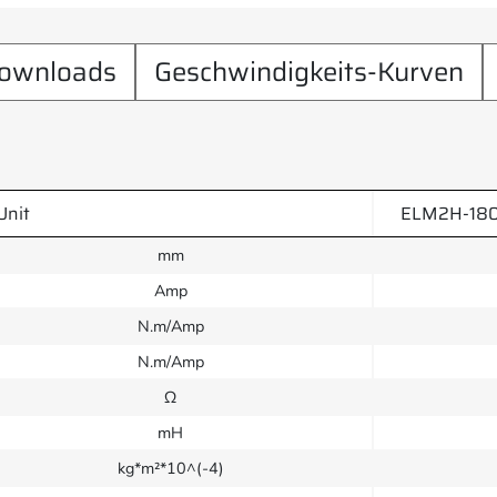
ownloads
Geschwindigkeits-Kurven
Unit
ELM2H-18
mm
Amp
N.m/Amp
N.m/Amp
Ω
mH
kg*m²*10^(-4)