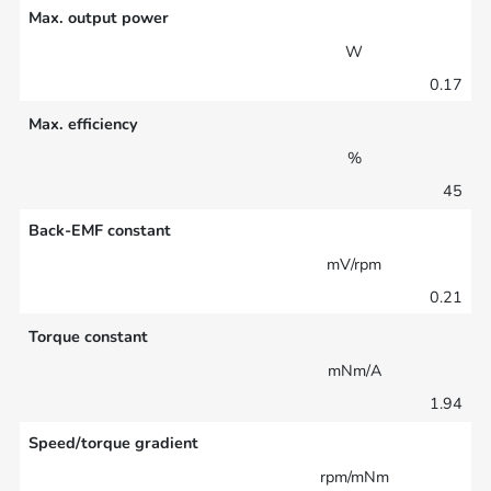
Max. output power
W
0.17
Max. efficiency
%
45
Back-EMF constant
mV/rpm
0.21
Torque constant
mNm/A
1.94
Speed/torque gradient
rpm/mNm