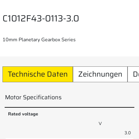
C1012F43-0113-3.0
10mm Planetary Gearbox Series
Technische Daten
Zeichnungen
D
Motor Specifications
Rated voltage
V
3.0