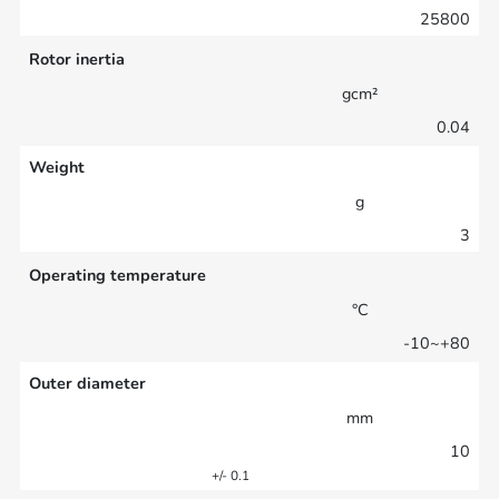
25800
Rotor inertia
gcm²
0.04
Weight
g
3
Operating temperature
°C
-10~+80
Outer diameter
mm
10
+/- 0.1