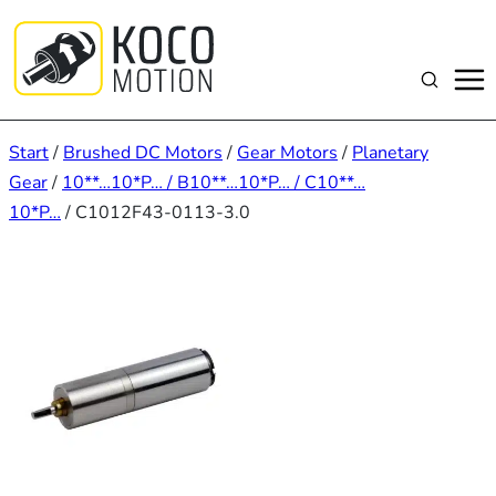
Zum
Inhalt
springen
Suchen
Start
/
Brushed DC Motors
/
Gear Motors
/
Planetary
Gear
/
10**…10*P… / B10**…10*P… / C10**…
10*P…
/ C1012F43-0113-3.0