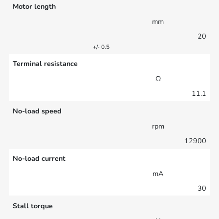
Motor length
mm
20
+/- 0.5
Terminal resistance
Ω
11.1
No-load speed
rpm
12900
No-load current
mA
30
Stall torque