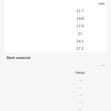
mm
11.7
14.8
17.9
21
24.1
27.2
Shell material
—
Metal
–
–
–
–
–