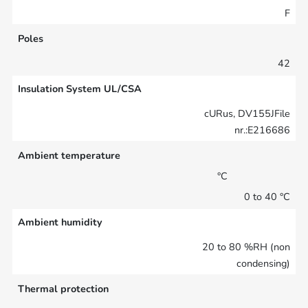
F
Poles
42
Insulation System UL/CSA
cURus, DV155JFile
nr.:E216686
Ambient temperature
°C
0 to 40 °C
Ambient humidity
20 to 80 %RH (non
condensing)
Thermal protection