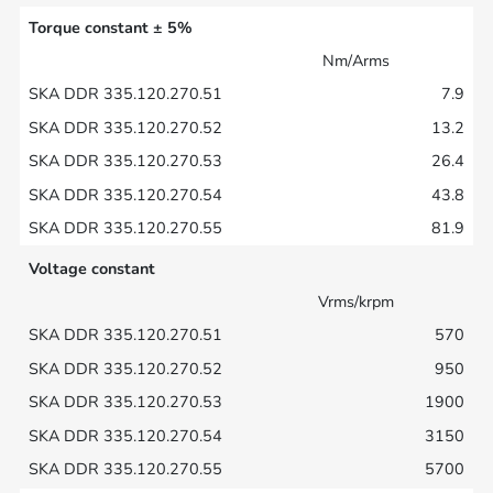
Torque constant ± 5%
Nm/Arms
7.9
13.2
26.4
43.8
81.9
Voltage constant
Vrms/krpm
570
950
1900
3150
5700