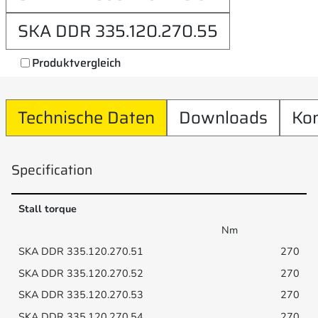
SKA DDR 335.120.270.55
Produktvergleich
Technische Daten
Downloads
Ko
Specification
Stall torque
Nm
270
270
270
270