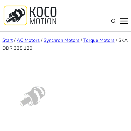
Zum
Inhalt
springen
Suchen
Start
/
AC Motors
/
Synchron Motors
/
Torque Motors
/ SKA
DDR 335 120