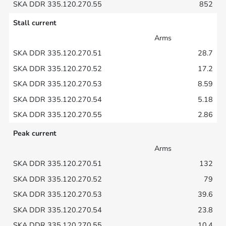
852
Stall current
Arms
28.7
17.2
8.59
5.18
2.86
Peak current
Arms
132
79
39.6
23.8
10.4