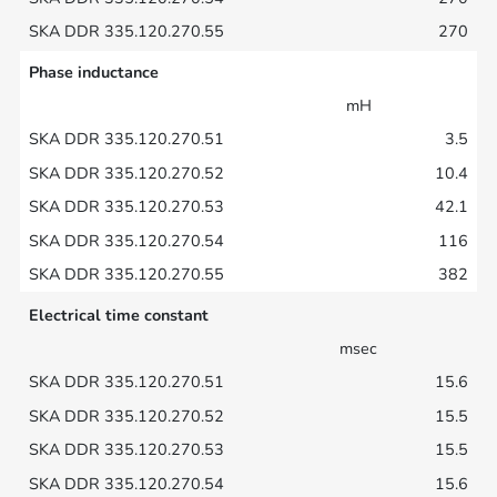
270
Phase inductance
mH
3.5
10.4
42.1
116
382
Electrical time constant
msec
15.6
15.5
15.5
15.6