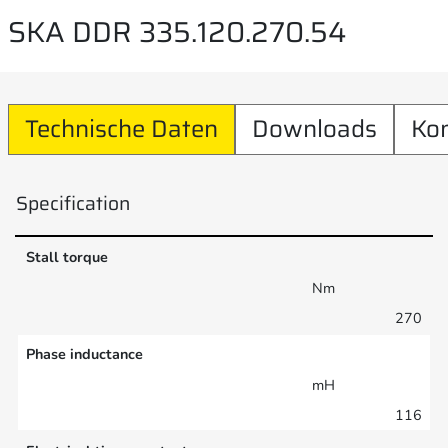
SKA DDR 335.120.270.54
Technische Daten
Downloads
Ko
Specification
Stall torque
Nm
270
Phase inductance
mH
116