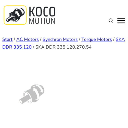
Zum
Inhalt
springen
Suchen
Start
/
AC Motors
/
Synchron Motors
/
Torque Motors
/
SKA
DDR 335 120
/ SKA DDR 335.120.270.54