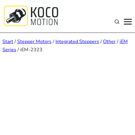
Zum
Inhalt
springen
Suchen
Start
/
Stepper Motors
/
Integrated Steppers
/
Other
/
iEM
Series
/ iEM-2323