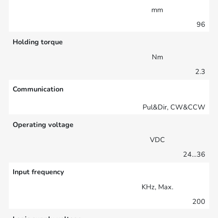
mm
96
Holding torque
Nm
2.3
Communication
Pul&Dir, CW&CCW
Operating voltage
VDC
24…36
Input frequency
KHz, Max.
200