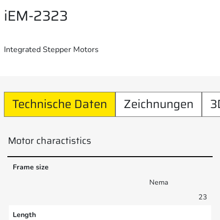
iEM-2323
Integrated Stepper Motors
Technische Daten
Zeichnungen
3
Motor charactistics
Frame size
Nema
23
Length