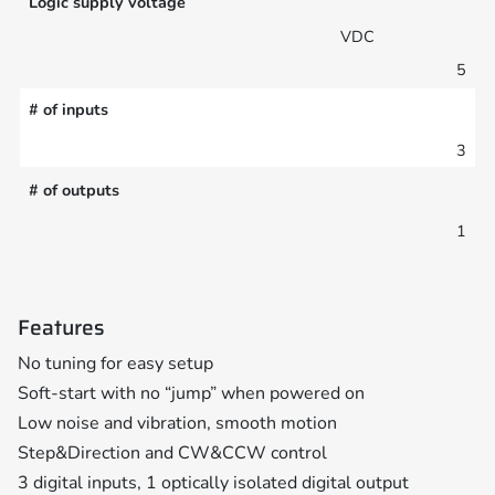
Logic supply voltage
VDC
5
# of inputs
3
# of outputs
1
Features
No tuning for easy setup
Soft-start with no “jump” when powered on
Low noise and vibration, smooth motion
Step&Direction and CW&CCW control
3 digital inputs, 1 optically isolated digital output