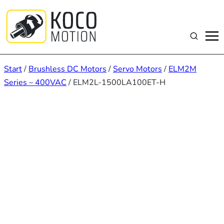
Zum
Inhalt
springen
Suchen
Start
/
Brushless DC Motors
/
Servo Motors
/
ELM2M
Series – 400VAC
/ ELM2L-1500LA100ET-H