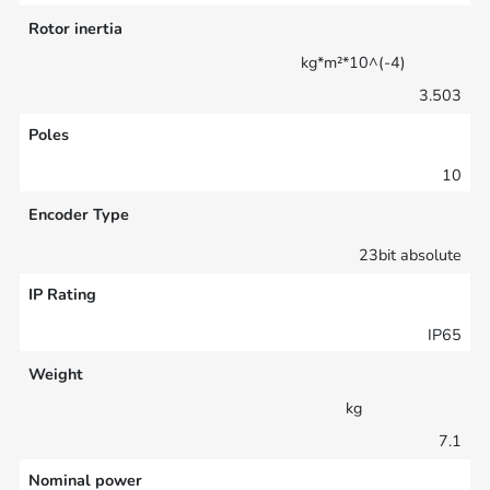
Rotor inertia
kg*m²*10^(-4)
3.503
Poles
10
Encoder Type
23bit absolute
IP Rating
IP65
Weight
kg
7.1
Nominal power