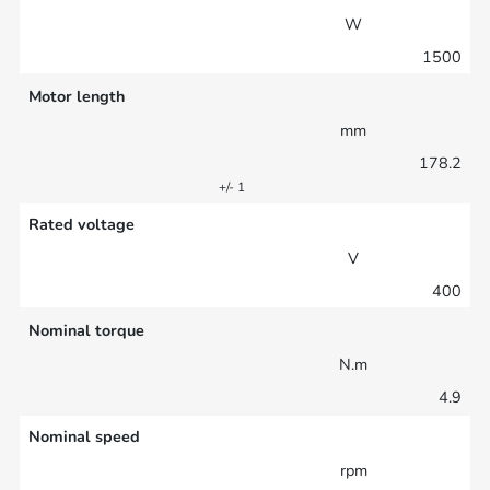
W
1500
Motor length
mm
178.2
+/- 1
Rated voltage
V
400
Nominal torque
N.m
4.9
Nominal speed
rpm