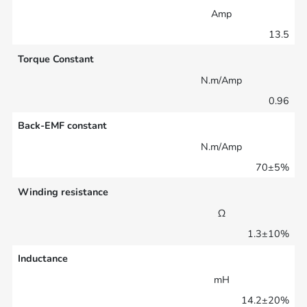
Amp
13.5
Torque Constant
N.m/Amp
0.96
Back-EMF constant
N.m/Amp
70±5%
Winding resistance
Ω
1.3±10%
Inductance
mH
14.2±20%