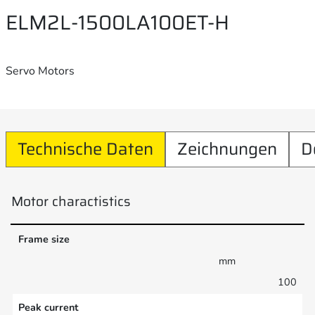
ELM2L-1500LA100ET-H
Servo Motors
Technische Daten
Zeichnungen
D
Motor charactistics
Frame size
mm
100
Peak current