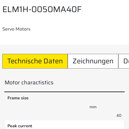
ELM1H-0050MA40F
Servo Motors
Technische Daten
Zeichnungen
D
Motor charactistics
Frame size
mm
40
Peak current