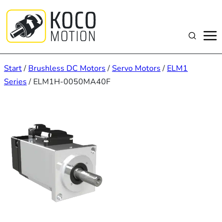
Zum
Inhalt
springen
Suchen
Start
/
Brushless DC Motors
/
Servo Motors
/
ELM1
Series
/ ELM1H-0050MA40F