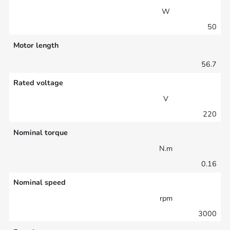
W
50
Motor length
56.7
Rated voltage
V
220
Nominal torque
N.m
0.16
Nominal speed
rpm
3000