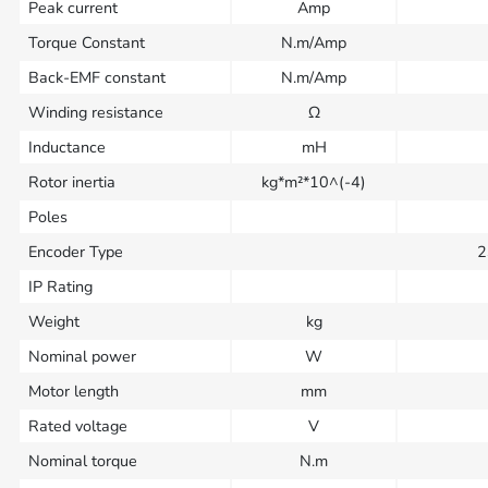
Peak current
Amp
Torque Constant
N.m/Amp
Back-EMF constant
N.m/Amp
Winding resistance
Ω
Inductance
mH
Rotor inertia
kg*m²*10^(-4)
Poles
Encoder Type
2
IP Rating
Weight
kg
Nominal power
W
Motor length
mm
Rated voltage
V
Nominal torque
N.m