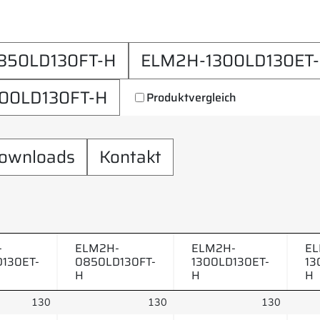
850LD130FT-H
ELM2H-1300LD130ET
00LD130FT-H
Produktvergleich
ownloads
Kontakt
-
ELM2H-
ELM2H-
EL
130ET-
0850LD130FT-
1300LD130ET-
13
H
H
H
130
130
130