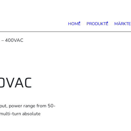
HOME
PRODUKTE
MÄRKTE
s – 400VAC
00VAC
nput, power range from 50-
multi-turn absolute