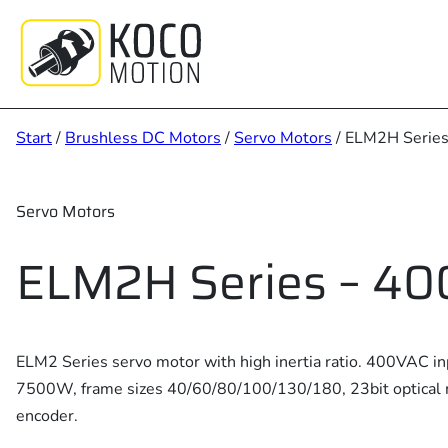
Zum
Inhalt
springen
Start
/
Brushless DC Motors
/
Servo Motors
/ ELM2H Serie
Servo Motors
ELM2H Series – 4
ELM2 Series servo motor with high inertia ratio. 400VAC i
7500W, frame sizes 40/60/80/100/130/180, 23bit optical 
encoder.