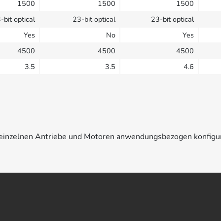
1500
1500
1500
-bit optical
23-bit optical
23-bit optical
Yes
No
Yes
4500
4500
4500
3.5
3.5
4.6
e einzelnen Antriebe und Motoren anwendungsbezogen konfigu