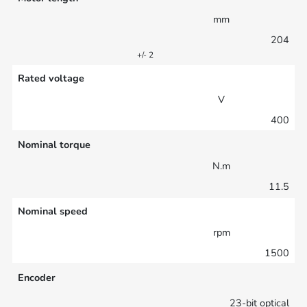
mm
204
+/- 2
Rated voltage
V
400
Nominal torque
N.m
11.5
Nominal speed
rpm
1500
Encoder
23-bit optical