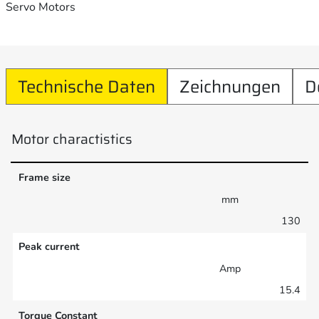
Servo Motors
Technische Daten
Zeichnungen
D
Motor charactistics
Frame size
mm
130
Peak current
Amp
15.4
Torque Constant