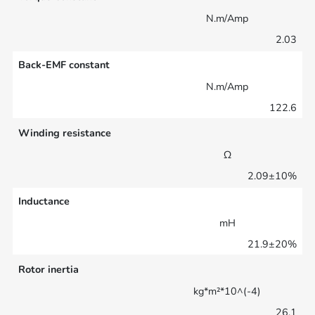
N.m/Amp
2.03
Back-EMF constant
N.m/Amp
122.6
Winding resistance
Ω
2.09±10%
Inductance
mH
21.9±20%
Rotor inertia
kg*m²*10^(-4)
26.1