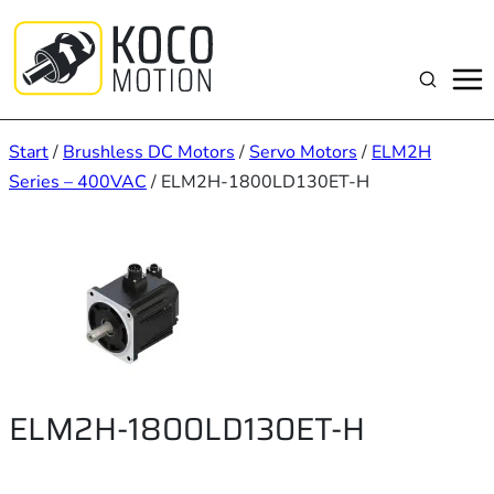
Zum
Inhalt
springen
Suchen
Start
/
Brushless DC Motors
/
Servo Motors
/
ELM2H
Series – 400VAC
/ ELM2H-1800LD130ET-H
ELM2H-1800LD130ET-H