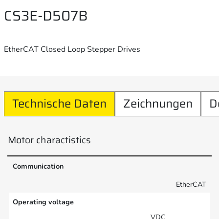
CS3E-D507B
EtherCAT Closed Loop Stepper Drives
Technische Daten
Zeichnungen
D
Motor charactistics
Communication
EtherCAT
Operating voltage
VDC