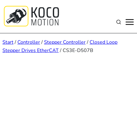
Zum
Inhalt
springen
Suchen
Start
/
Controller
/
Stepper Controller
/
Closed Loop
Stepper Drives EtherCAT
/ CS3E-D507B