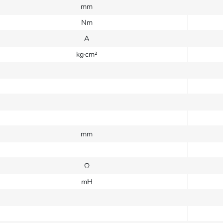
mm
Nm
A
kg·cm²
mm
Ω
mH