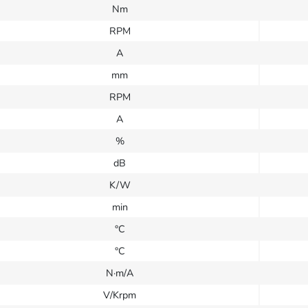
Nm
RPM
A
mm
RPM
A
%
dB
K/W
min
°C
°C
N·m/A
V/Krpm