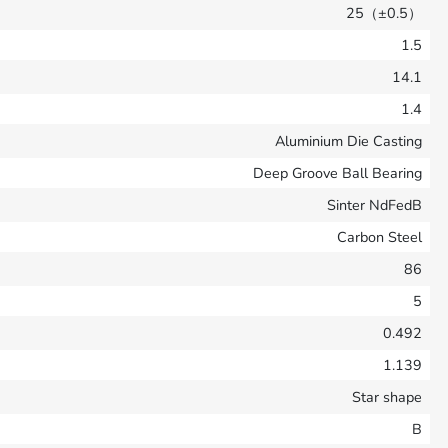
25（±0.5）
1.5
14.1
1.4
Aluminium Die Casting
Deep Groove Ball Bearing
Sinter NdFedB
Carbon Steel
86
5
0.492
1.139
Star shape
B