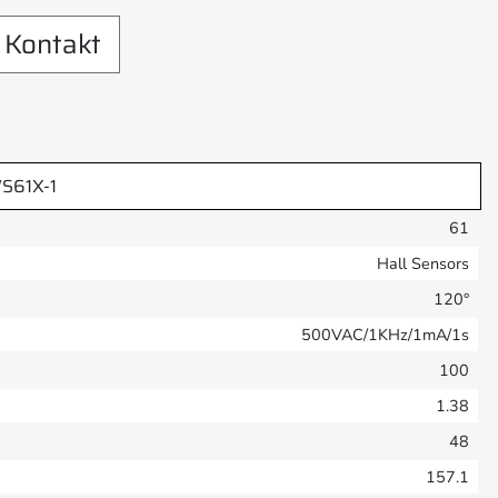
Kontakt
S61X-1
61
Hall Sensors
120°
500VAC/1KHz/1mA/1s
100
1.38
48
157.1