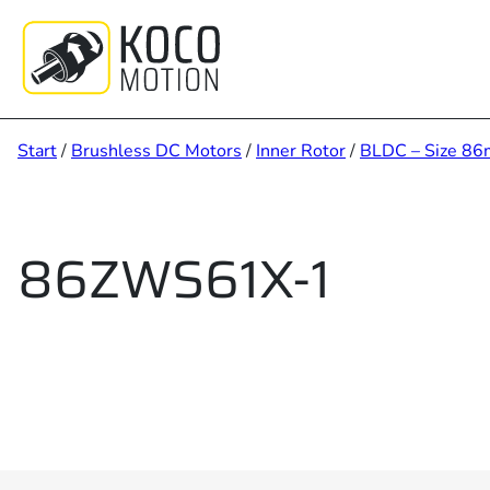
Zum
Inhalt
springen
Start
/
Brushless DC Motors
/
Inner Rotor
/
BLDC – Size 8
86ZWS61X-1