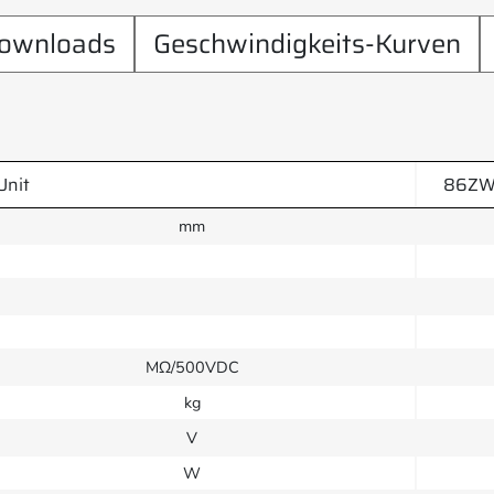
ownloads
Geschwindigkeits-Kurven
Unit
86ZW
mm
MΩ/500VDC
kg
V
W