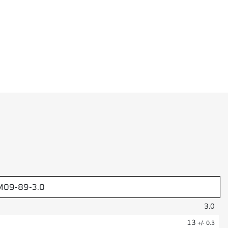
M09-89-3.0
3.0
13
+/- 0.3