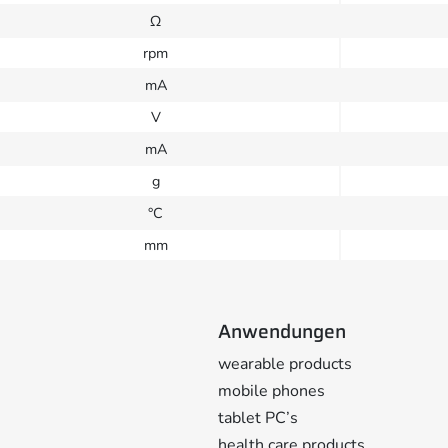
Ω
rpm
mA
V
mA
g
°C
mm
Anwendungen
wearable products
mobile phones
tablet PC’s
health care products