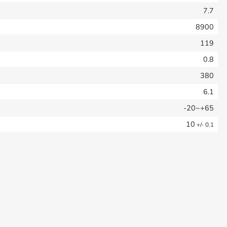
7.7
8900
119
0.8
380
6.1
-20~+65
10
+/- 0.1