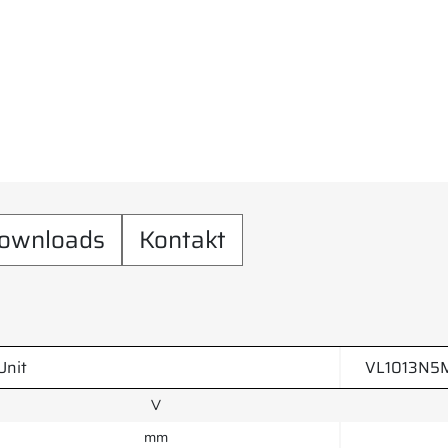
ownloads
Kontakt
Unit
VL1013N5
V
mm