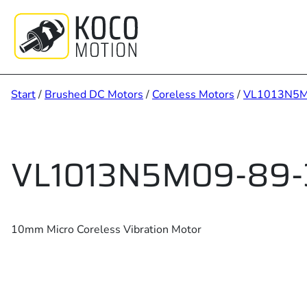
Zum
Inhalt
springen
Start
/
Brushed DC Motors
/
Coreless Motors
/
VL1013N5
VL1013N5M09-89-
10mm Micro Coreless Vibration Motor