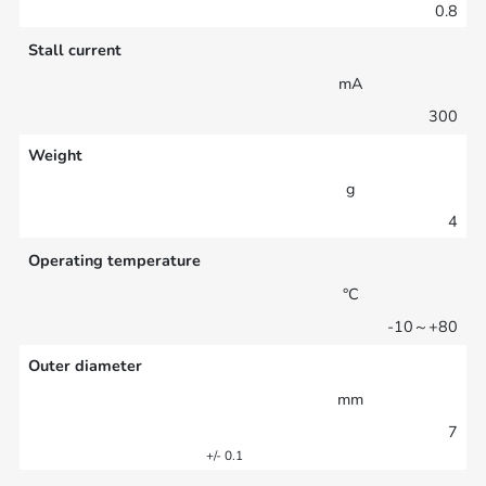
0.8
Stall current
mA
300
Weight
g
4
Operating temperature
°C
-10～+80
Outer diameter
mm
7
+/- 0.1