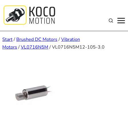
Zum
Inhalt
springen
Suchen
Start
/
Brushed DC Motors
/
Vibration
Motors
/
VL0716N5M
/ VL0716N5M12-105-3.0