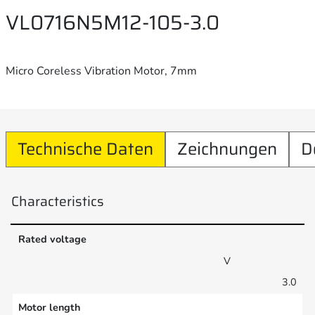
VL0716N5M12-105-3.0
Micro Coreless Vibration Motor, 7mm
Technische Daten
Zeichnungen
D
Characteristics
Rated voltage
V
3.0
Motor length