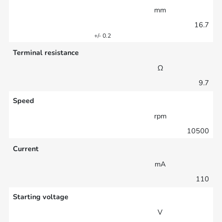
mm
16.7
+/- 0.2
Terminal resistance
Ω
9.7
Speed
rpm
10500
Current
mA
110
Starting voltage
V