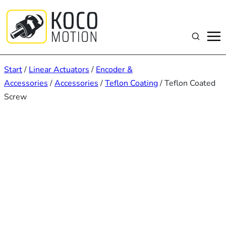
Zum
Inhalt
springen
Suchen
Start
/
Linear Actuators
/
Encoder &
Accessories
/
Accessories
/
Teflon Coating
/ Teflon Coated
Screw