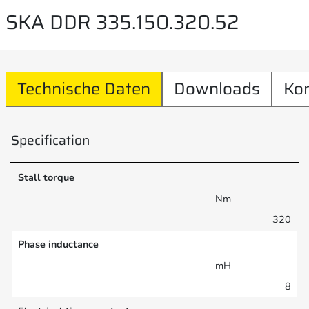
SKA DDR 335.150.320.52
Technische Daten
Downloads
Ko
Specification
Stall torque
Nm
320
Phase inductance
mH
8