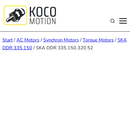
Zum
Inhalt
springen
Suchen
Start
/
AC Motors
/
Synchron Motors
/
Torque Motors
/
SKA
DDR 335 150
/ SKA DDR 335.150.320.52