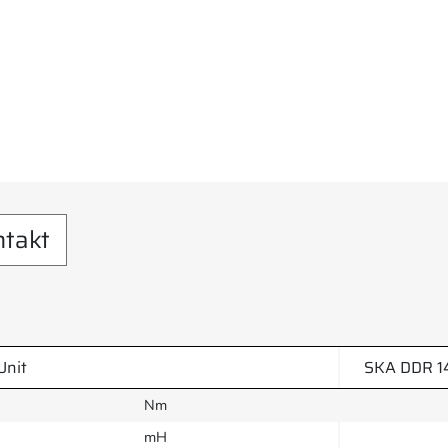
ntakt
Unit
SKA DDR 1
Nm
mH