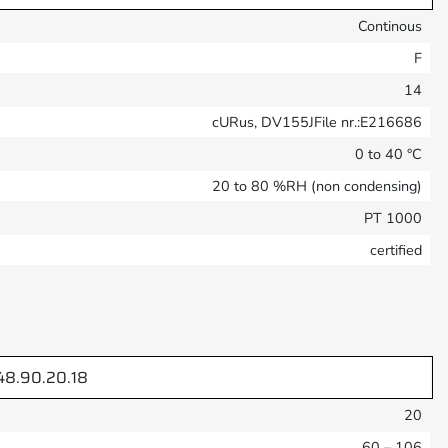
Continous
F
14
cURus, DV155JFile nr.:E216686
0 to 40 °C
20 to 80 %RH (non condensing)
PT 1000
certified
48.90.20.18
20
60 – 106