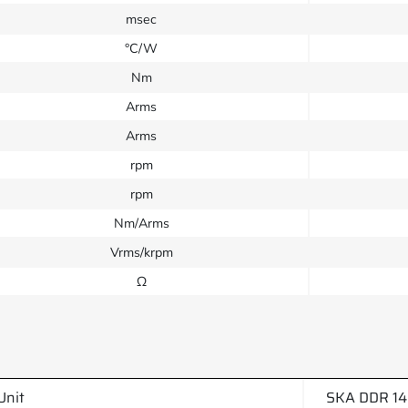
msec
°C/W
Nm
Arms
Arms
rpm
rpm
Nm/Arms
Vrms/krpm
Ω
Unit
SKA DDR 14