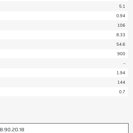
5.1
0.94
106
8.33
54.6
900
–
1.94
144
0.7
8.90.20.18