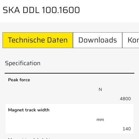
SKA DDL 100.1600
Technische Daten
Downloads
Ko
Specification
Peak force
N
4800
Magnet track width
mm
140