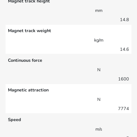
Magnet track height
mm
14.8
Magnet track weight
kg/m
14.6
Continuous force
N
1600
Magnetic attraction
N
7774
Speed
m/s