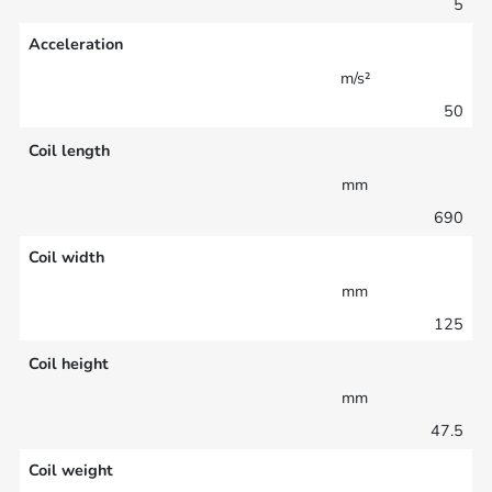
5
Acceleration
m/s²
50
Coil length
mm
690
Coil width
mm
125
Coil height
mm
47.5
Coil weight