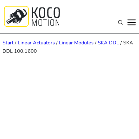
Zum
Inhalt
springen
Suchen
Start
/
Linear Actuators
/
Linear Modules
/
SKA DDL
/ SKA
DDL 100.1600