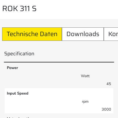
ROK 311 S
Technische Daten
Downloads
Ko
Specification
Power
Watt
45
Input Speed
rpm
3000