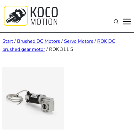
Zum
Inhalt
springen
Suchen
Start
/
Brushed DC Motors
/
Servo Motors
/
ROK DC
brushed gear motor
/ ROK 311 S