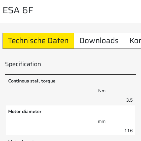
ESA 6F
Technische Daten
Downloads
Ko
Specification
Continous stall torque
Nm
3.5
Motor diameter
mm
116