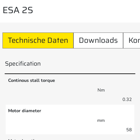
ESA 2S
Technische Daten
Downloads
Ko
Specification
Continous stall torque
Nm
0.32
Motor diameter
mm
58