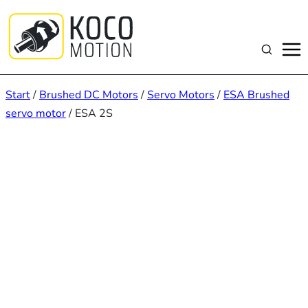
Zum
Inhalt
springen
Suchen
Start
/
Brushed DC Motors
/
Servo Motors
/
ESA Brushed
servo motor
/ ESA 2S