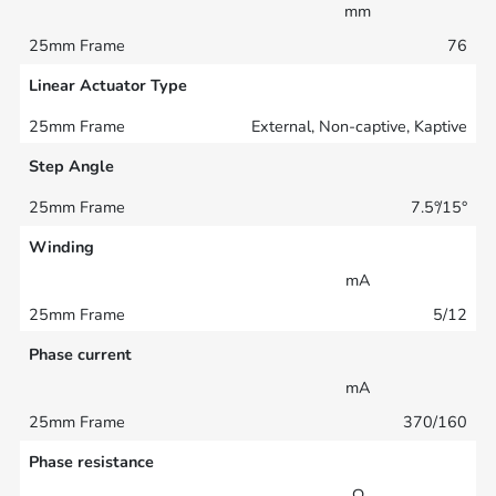
mm
76
Linear Actuator Type
External, Non-captive, Kaptive
Step Angle
7.5°/15°
Winding
mA
5/12
Phase current
mA
370/160
Phase resistance
Ω