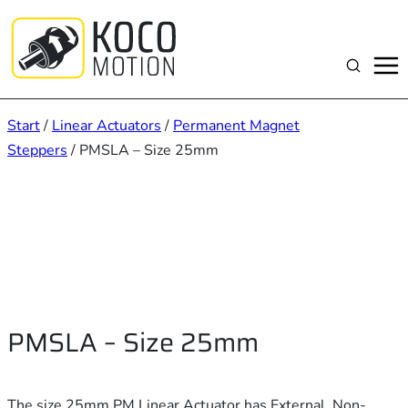
Zum
Inhalt
springen
Suchen
Start
/
Linear Actuators
/
Permanent Magnet
Steppers
/ PMSLA – Size 25mm
PMSLA – Size 25mm
The size 25mm PM Linear Actuator has External, Non-