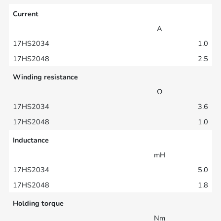
Current
A
1.0
2.5
Winding resistance
Ω
3.6
1.0
Inductance
mH
5.0
1.8
Holding torque
Nm