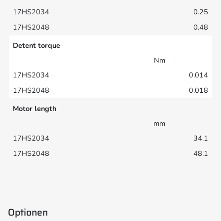
0.25
0.48
Detent torque
Nm
0.014
0.018
Motor length
mm
34.1
48.1
Optionen