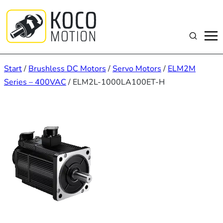
Zum
Inhalt
springen
Suchen
Start
/
Brushless DC Motors
/
Servo Motors
/
ELM2M
Series – 400VAC
/ ELM2L-1000LA100ET-H