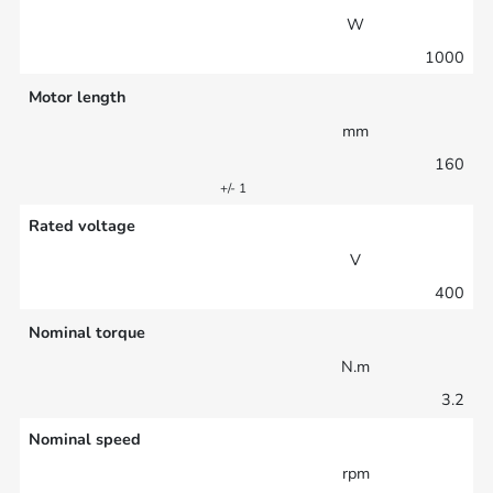
W
1000
Motor length
mm
160
+/- 1
Rated voltage
V
400
Nominal torque
N.m
3.2
Nominal speed
rpm