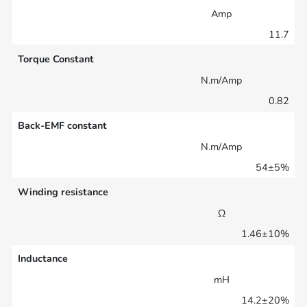
Amp
11.7
Torque Constant
N.m/Amp
0.82
Back-EMF constant
N.m/Amp
54±5%
Winding resistance
Ω
1.46±10%
Inductance
mH
14.2±20%