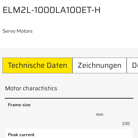
ELM2L-1000LA100ET-H
Servo Motors
Technische Daten
Zeichnungen
D
Motor charactistics
Frame size
mm
100
Peak current