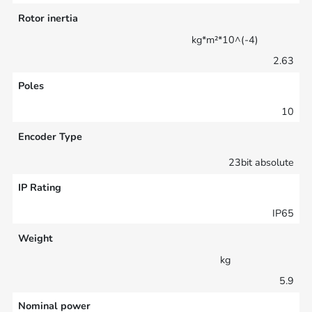
Rotor inertia
kg*m²*10^(-4)
2.63
Poles
10
Encoder Type
23bit absolute
IP Rating
IP65
Weight
kg
5.9
Nominal power