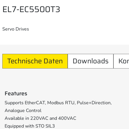
EL7-EC5500T3
Servo Drives
Technische Daten
Downloads
Ko
Features
Supports EtherCAT, Modbus RTU, Pulse+Direction,
Analogue Control
Available in 220VAC and 400VAC
Equipped with STO SIL3