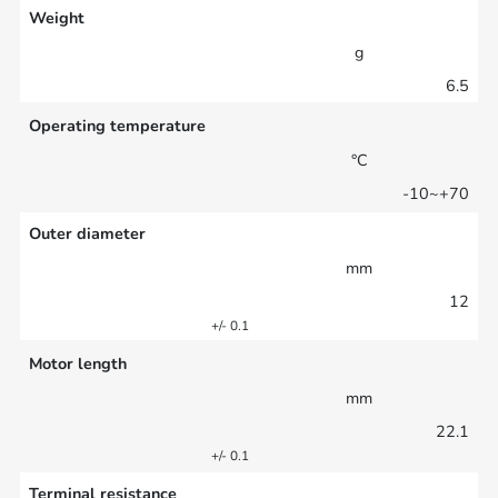
Weight
g
6.5
Operating temperature
°C
-10~+70
Outer diameter
mm
12
+/- 0.1
Motor length
mm
22.1
+/- 0.1
Terminal resistance