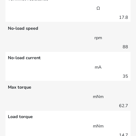
Ω
17.8
No-load speed
rpm
88
No-load current
mA
35
Max torque
mNm
62.7
Load torque
mNm
14.7