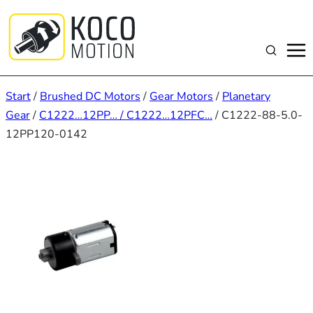
Zum
Inhalt
springen
Suchen
Start
/
Brushed DC Motors
/
Gear Motors
/
Planetary
Gear
/
C1222…12PP… / C1222…12PFC…
/ C1222-88-5.0-
12PP120-0142