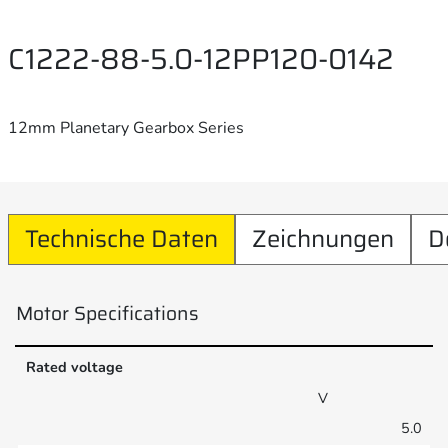
C1222-88-5.0-12PP120-0142
12mm Planetary Gearbox Series
Technische Daten
Zeichnungen
D
Motor Specifications
Rated voltage
V
5.0