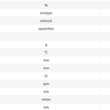
%
mV/rpm
mNm/A
rpm/mNm
g
°C
mm
mm
Ω
rpm
mA
mNm
mA