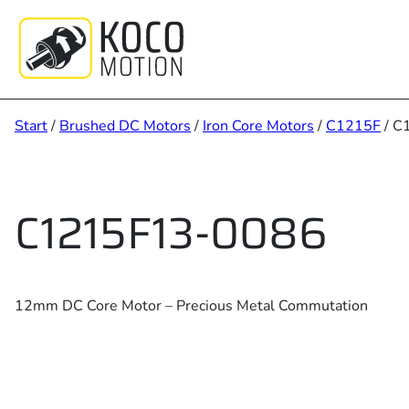
Zum
Inhalt
springen
Start
/
Brushed DC Motors
/
Iron Core Motors
/
C1215F
/ C
C1215F13-0086
12mm DC Core Motor – Precious Metal Commutation