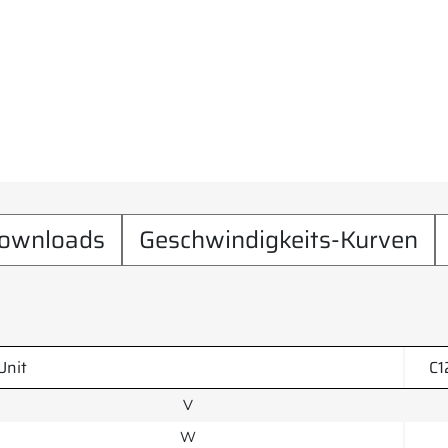
ownloads
Geschwindigkeits-Kurven
Unit
C1
V
W