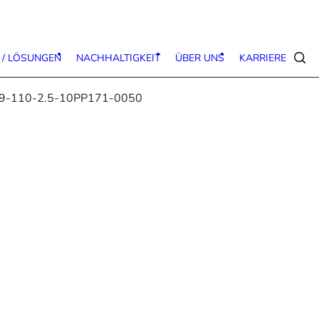
 / LÖSUNGEN
NACHHALTIGKEIT
ÜBER UNS
KARRIERE
Suc
9-110-2.5-10PP171-0050