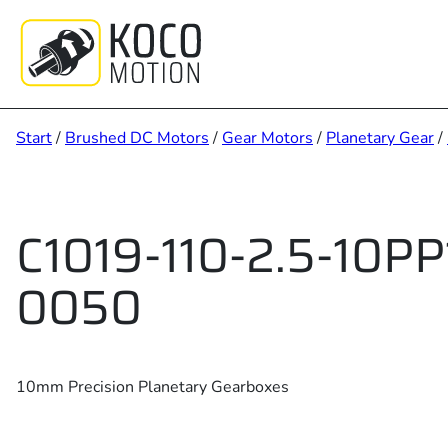
Zum
Inhalt
springen
Start
/
Brushed DC Motors
/
Gear Motors
/
Planetary Gear
/
C1019-110-2.5-10PP
0050
10mm Precision Planetary Gearboxes