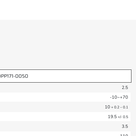
10PP171-0050
2.5
-10~+70
10
+ 0.2 – 0.1
19.5
+/- 0.5
3.5
110