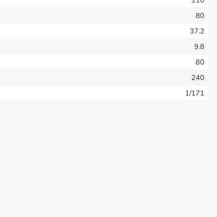
80
37.2
9.8
80
240
1/171