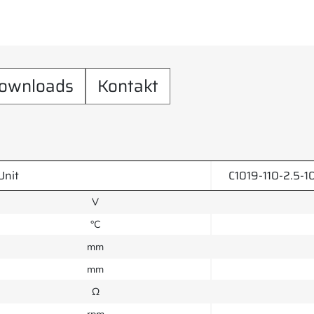
ownloads
Kontakt
Unit
C1019-110-2.5-
V
°C
mm
mm
Ω
rpm