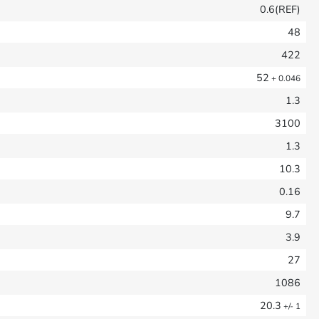
0.6(REF)
48
422
52
+ 0.046
1.3
3100
1.3
10.3
0.16
9.7
3.9
27
1086
20.3
+/- 1