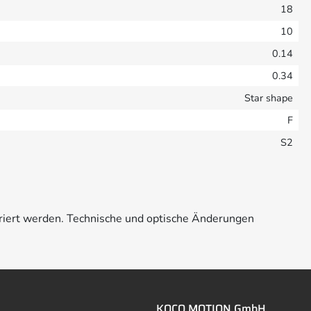
18
10
0.14
0.34
Star shape
F
S2
riert werden. Technische und optische Änderungen
KOCO MOTION GmbH