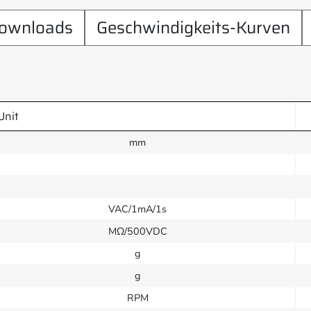
ownloads
Geschwindigkeits-Kurven
Unit
mm
VAC/1mA/1s
MΩ/500VDC
g
g
RPM