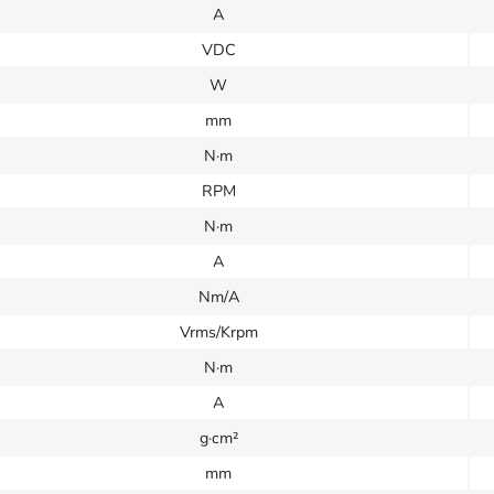
A
VDC
W
mm
N·m
RPM
N·m
A
Nm/A
Vrms/Krpm
N·m
A
g·cm²
mm