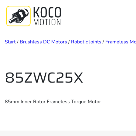
Zum
Inhalt
springen
Start
/
Brushless DC Motors
/
Robotic Joints
/
Frameless Mo
85ZWC25X
85mm Inner Rotor Frameless Torque Motor