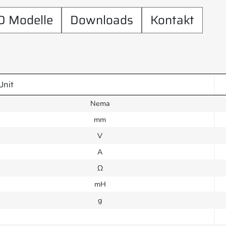
D Modelle
Downloads
Kontakt
Unit
Nema
mm
V
A
Ω
mH
g