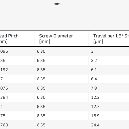
mm
ead Pitch
Screw Diameter
Travel per 1.8° S
mm]
[mm]
[µm]
6096
6.35
3
635
6.35
3.2
2192
6.35
6.1
27
6.35
6.4
5875
6.35
7.9
4384
6.35
12.2
54
6.35
12.7
175
6.35
15.9
8768
6.35
24.4