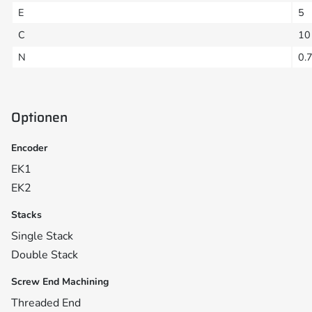
E
5
C
10
N
0.
Optionen
Encoder
EK1
EK2
Stacks
Single Stack
Double Stack
Screw End Machining
Threaded End