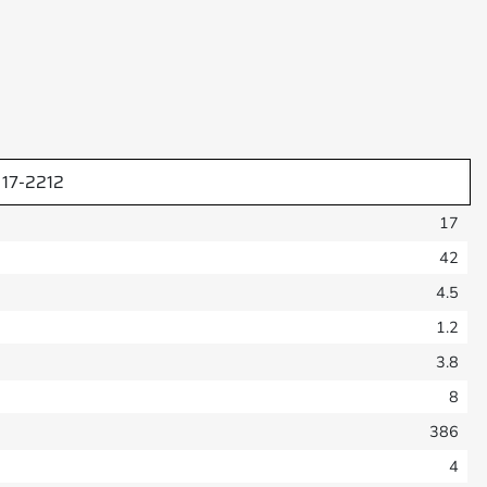
17-2212
17
42
4.5
1.2
3.8
8
386
4