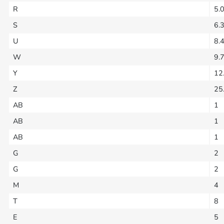
R
5.
S
6.
U
8.
W
9.
Y
12
Z
25
AB
1
AB
1
AB
1
G
2
G
2
M
4
T
8
E
5