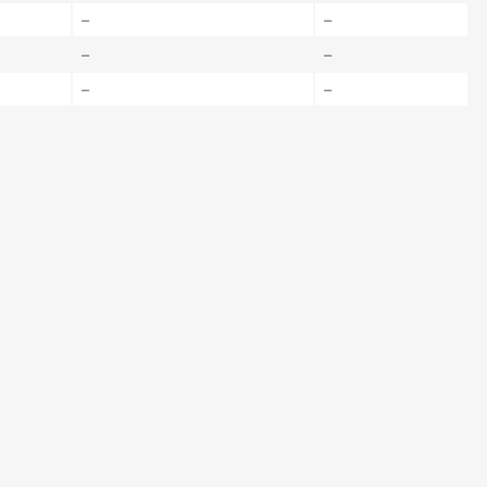
–
–
–
–
–
–