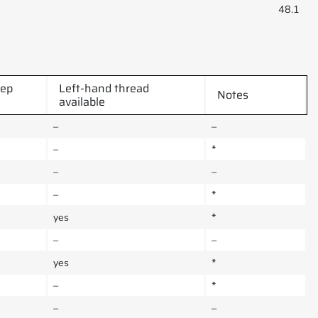
48.1
tep
Left-hand thread
Notes
available
–
–
–
*
–
–
–
*
yes
*
–
–
yes
*
–
*
–
–