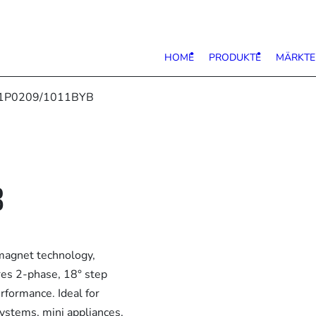
HOME
PRODUKTE
MÄRKTE
11P0209/1011BYB
B
agnet technology,
ures 2-phase, 18° step
rformance. Ideal for
systems, mini appliances,