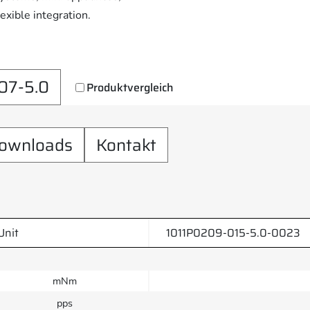
exible integration.
07-5.0
Produktvergleich
ownloads
Kontakt
Unit
1011P0209-015-5.0-0023
mNm
pps