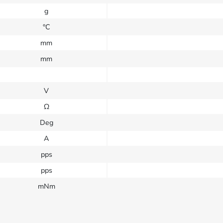
g
°C
mm
mm
V
Ω
Deg
A
pps
pps
mNm