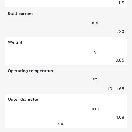
1.5
Stall current
mA
230
Weight
g
0.85
Operating temperature
°C
-10～+65
Outer diameter
mm
4.08
+/- 0.1