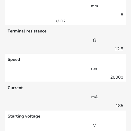
mm
8
+/- 0.2
Terminal resistance
Ω
12.8
Speed
rpm
20000
Current
mA
185
Starting voltage
V