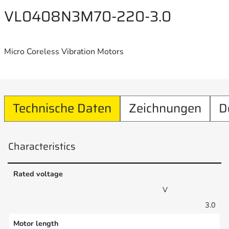
VL0408N3M70-220-3.0
Micro Coreless Vibration Motors
Technische Daten
Zeichnungen
D
Characteristics
Rated voltage
V
3.0
Motor length