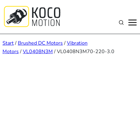
Zum
Inhalt
springen
Suchen
Start
/
Brushed DC Motors
/
Vibration
Motors
/
VL0408N3M
/ VL0408N3M70-220-3.0