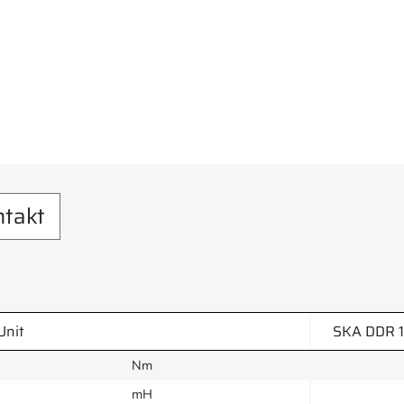
ntakt
Unit
SKA DDR 1
Nm
mH