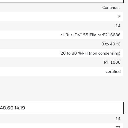
Continous
F
14
cURus, DV155JFile nr.:E216686
0 to 40 °C
20 to 80 %RH (non condensing)
PT 1000
certified
48.60.14.19
14
72