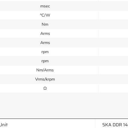
msec
°C/W
Nm
Arms
Arms
rpm
rpm
Nm/Arms
Vrms/krpm
Ω
Unit
SKA DDR 14