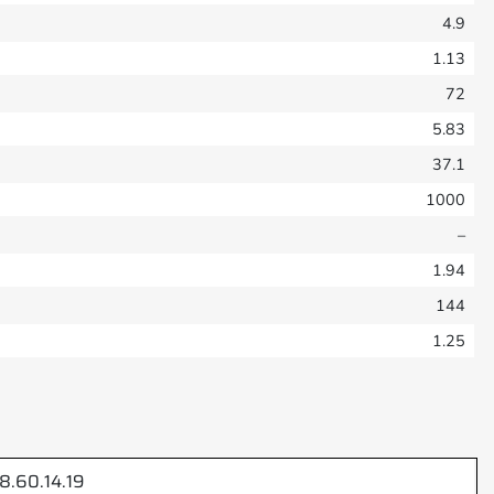
4.9
1.13
72
5.83
37.1
1000
–
1.94
144
1.25
8.60.14.19