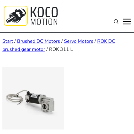
Zum
Inhalt
springen
Suchen
Start
/
Brushed DC Motors
/
Servo Motors
/
ROK DC
brushed gear motor
/ ROK 311 L