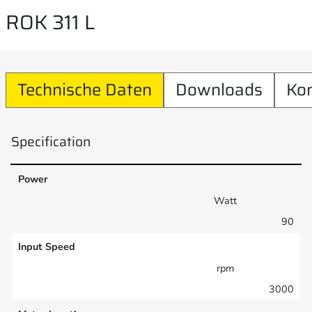
ROK 311 L
Technische Daten
Downloads
Ko
Specification
Power
Watt
90
Input Speed
rpm
3000