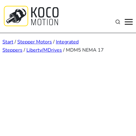
Zum
Inhalt
springen
Suchen
Start
/
Stepper Motors
/
Integrated
Steppers
/
Liberty/MDrives
/ MDM5 NEMA 17