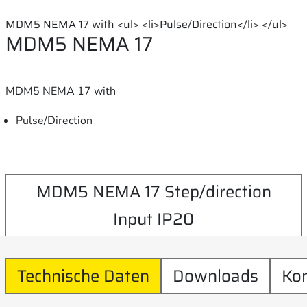
MDM5 NEMA 17 with <ul> <li>Pulse/Direction</li> </ul>
MDM5 NEMA 17
MDM5 NEMA 17 with
Pulse/Direction
MDM5 NEMA 17 Step/direction
Input IP20
Technische Daten
Downloads
Ko