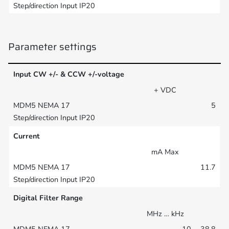
Parameter settings
Input CW +/- & CCW +/-voltage
+ VDC
5
Current
mA Max
11.7
Digital Filter Range
MHz … kHz