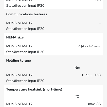
Communications features
–
NEMA size
17 (42×42 mm)
Holding torque
Nm
0.23 … 0.53
Temperature heatsink (short-time)
°C
max. 85