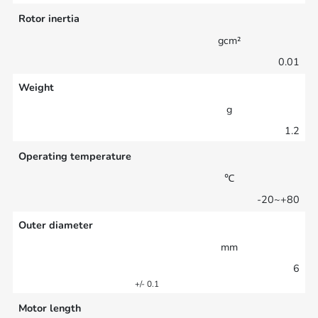
Rotor inertia
gcm²
0.01
Weight
g
1.2
Operating temperature
℃
-20~+80
Outer diameter
mm
6
+/- 0.1
Motor length