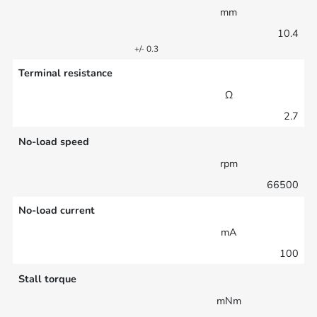
mm
10.4
+/- 0.3
Terminal resistance
Ω
2.7
No-load speed
rpm
66500
No-load current
mA
100
Stall torque
mNm