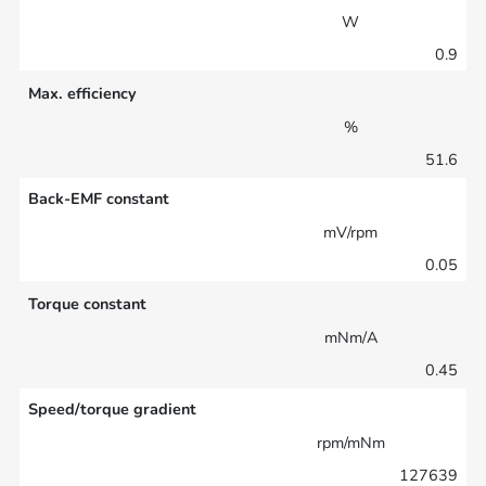
W
0.9
Max. efficiency
%
51.6
Back-EMF constant
mV/rpm
0.05
Torque constant
mNm/A
0.45
Speed/torque gradient
rpm/mNm
127639