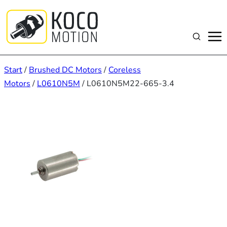
Zum
Inhalt
springen
Suchen
Start
/
Brushed DC Motors
/
Coreless
Motors
/
L0610N5M
/ L0610N5M22-665-3.4