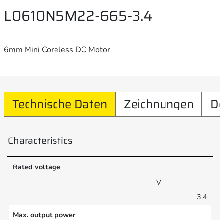
L0610N5M22-665-3.4
6mm Mini Coreless DC Motor
Technische Daten
Zeichnungen
D
Characteristics
Rated voltage
V
3.4
Max. output power