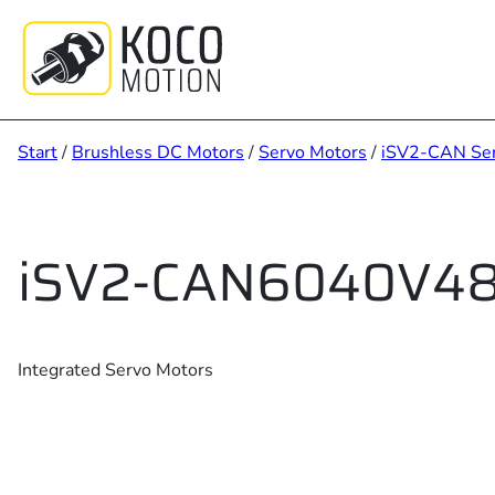
Zum
Inhalt
springen
Start
/
Brushless DC Motors
/
Servo Motors
/
iSV2-CAN Ser
iSV2-CAN6040V4
Integrated Servo Motors