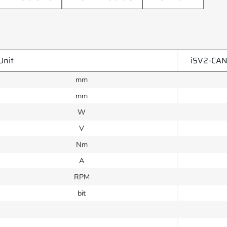
Unit
iSV2-CA
mm
mm
W
V
Nm
A
RPM
bit