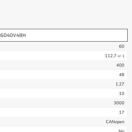
N6040V48H
60
112.7
+/- 1
400
48
1.27
10
3000
17
CANopen
No