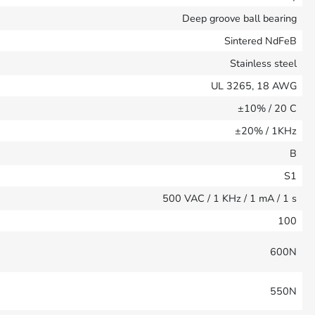
Deep groove ball bearing
Sintered NdFeB
Stainless steel
UL 3265, 18 AWG
±10% / 20 C
±20% / 1KHz
B
S1
500 VAC / 1 KHz / 1 mA / 1 s
100
600N
550N