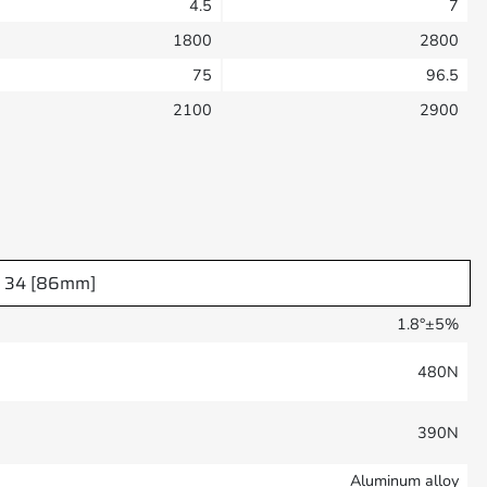
4.5
7
1800
2800
75
96.5
2100
2900
e 34 [86mm]
1.8°±5%
480N
390N
Aluminum alloy