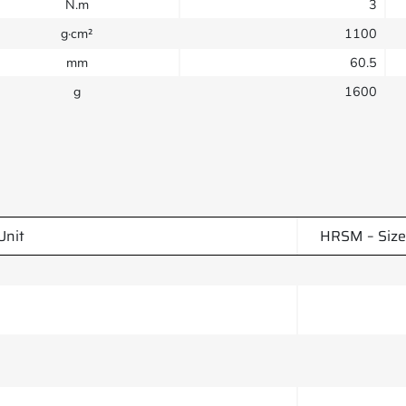
N.m
3
g·cm²
1100
mm
60.5
g
1600
Unit
HRSM – Siz