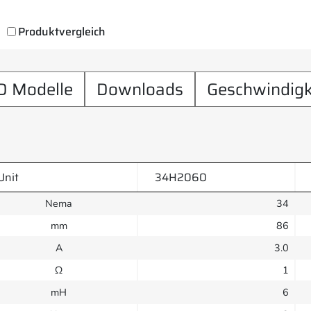
Produktvergleich
D Modelle
Downloads
Geschwindigk
Unit
34H2060
Nema
34
mm
86
A
3.0
Ω
1
mH
6