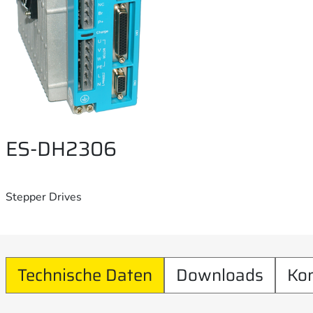
ES-DH2306
Stepper Drives
Technische Daten
Downloads
Ko