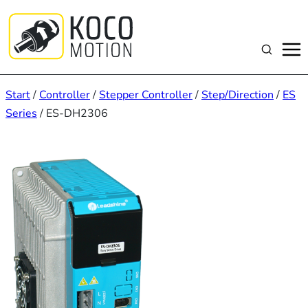
Zum
Inhalt
springen
Suchen
Start
/
Controller
/
Stepper Controller
/
Step/Direction
/
ES
Series
/ ES-DH2306