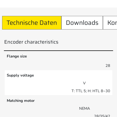
Technische Daten
Downloads
Ko
Encoder characteristics
Flange size
28
Supply voltage
V
T: TTL 5; H: HTL 8~30
Matching motor
NEMA
28/35/42