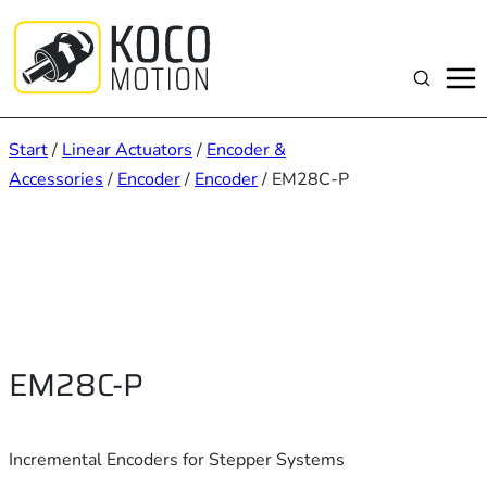
Zum
Inhalt
springen
Suchen
Start
/
Linear Actuators
/
Encoder &
Accessories
/
Encoder
/
Encoder
/ EM28C-P
EM28C-P
Incremental Encoders for Stepper Systems