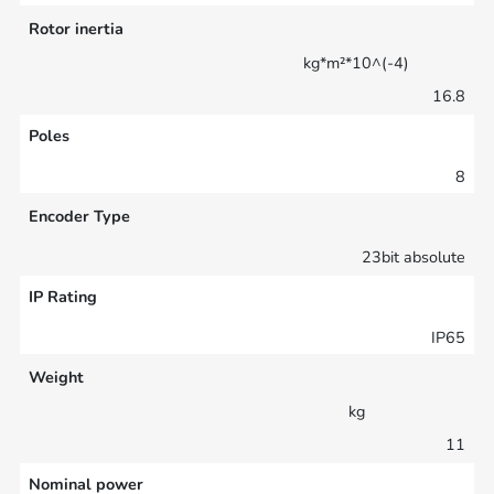
Rotor inertia
kg*m²*10^(-4)
16.8
Poles
8
Encoder Type
23bit absolute
IP Rating
IP65
Weight
kg
11
Nominal power