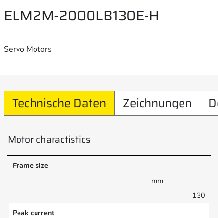
ELM2M-2000LB130E-H
Servo Motors
Technische Daten
Zeichnungen
D
Motor charactistics
Frame size
mm
130
Peak current