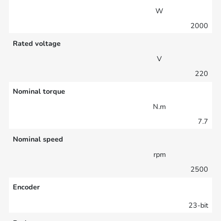
W
2000
Rated voltage
V
220
Nominal torque
N.m
7.7
Nominal speed
rpm
2500
Encoder
23-bit