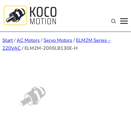
Zum
Inhalt
springen
Suchen
Start
/
AC Motors
/
Servo Motors
/
ELM2M Series –
220VAC
/ ELM2M-2000LB130E-H