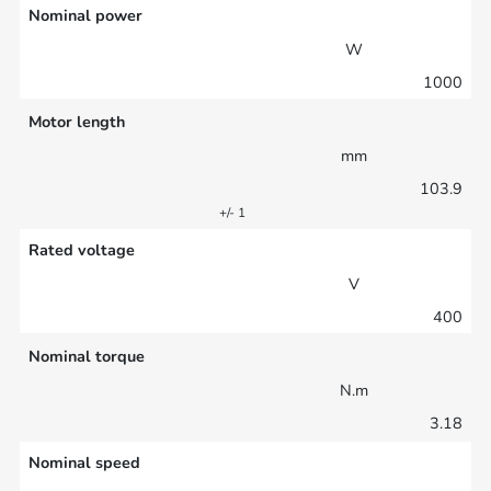
Nominal power
W
1000
Motor length
mm
103.9
+/- 1
Rated voltage
V
400
Nominal torque
N.m
3.18
Nominal speed