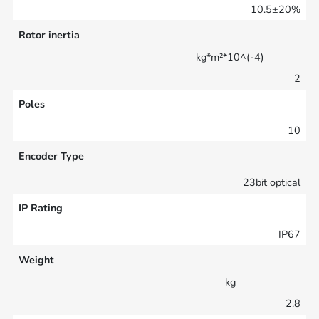
10.5±20%
Rotor inertia
kg*m²*10^(-4)
2
Poles
10
Encoder Type
23bit optical
IP Rating
IP67
Weight
kg
2.8