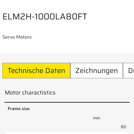
ELM2H-1000LA80FT
Servo Motors
Technische Daten
Zeichnungen
D
Motor charactistics
Frame size
mm
80