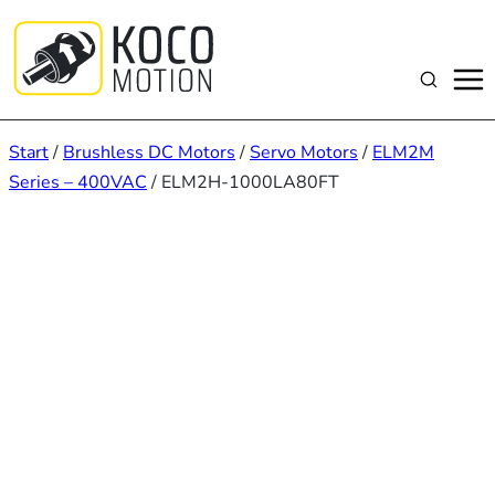
Zum
Inhalt
springen
Suchen
Start
/
Brushless DC Motors
/
Servo Motors
/
ELM2M
Series – 400VAC
/ ELM2H-1000LA80FT