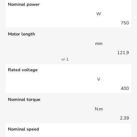
Nominal power
W
750
Motor length
mm
121.9
+/- 1
Rated voltage
V
400
Nominal torque
N.m
2.39
Nominal speed