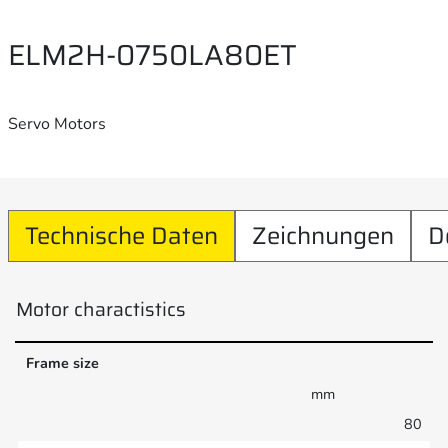
ELM2H-0750LA80ET
Servo Motors
Technische Daten
Zeichnungen
D
Motor charactistics
Frame size
mm
80