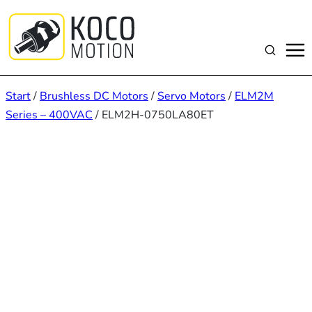
Zum
Inhalt
springen
Suchen
Start
/
Brushless DC Motors
/
Servo Motors
/
ELM2M
Series – 400VAC
/ ELM2H-0750LA80ET