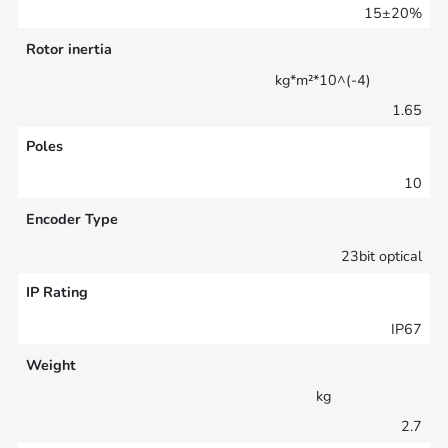
15±20%
Rotor inertia
kg*m²*10^(-4)
1.65
Poles
10
Encoder Type
23bit optical
IP Rating
IP67
Weight
kg
2.7