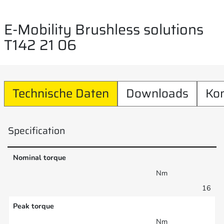
E-Mobility Brushless solutions
T142 21 06
Technische Daten
Downloads
Ko
Specification
Nominal torque
Nm
16
Peak torque
Nm