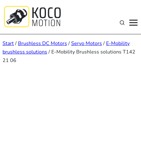
Zum
Inhalt
springen
Suchen
Start
/
Brushless DC Motors
/
Servo Motors
/
E-Mobility
brushless solutions
/ E-Mobility Brushless solutions T142
21 06