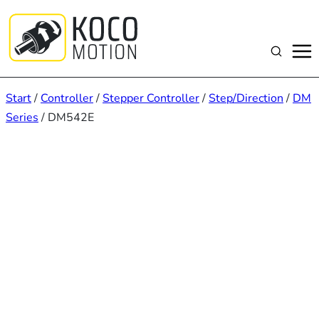
Zum
Inhalt
springen
Suchen
Start
/
Controller
/
Stepper Controller
/
Step/Direction
/
DM
Series
/ DM542E