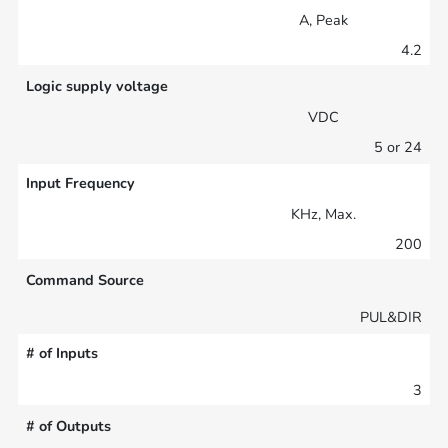
A, Peak
4.2
Logic supply voltage
VDC
5 or 24
Input Frequency
KHz, Max.
200
Command Source
PUL&DIR
# of Inputs
3
# of Outputs