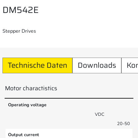
DM542E
Stepper Drives
Technische Daten
Downloads
Ko
Motor charactistics
Operating voltage
VDC
20-50
Output current