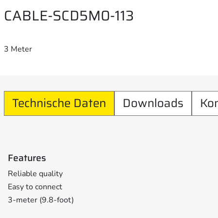
CABLE-SCD5M0-113
3 Meter
Technische Daten
Downloads
Ko
Features
Reliable quality
Easy to connect
3-meter (9.8-foot)