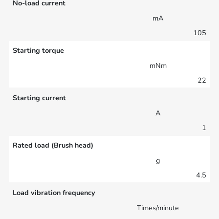
No-load current
mA
105
Starting torque
mNm
22
Starting current
A
1
Rated load (Brush head)
g
4.5
Load vibration frequency
Times/minute