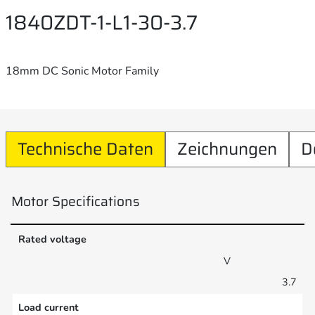
1840ZDT-1-L1-30-3.7
18mm DC Sonic Motor Family
Technische Daten
Zeichnungen
D
Motor Specifications
Rated voltage
V
3.7
Load current