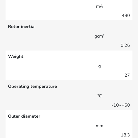
mA
480
Rotor inertia
gcm²
0.26
Weight
g
27
Operating temperature
°C
-10~+60
Outer diameter
mm
18.3