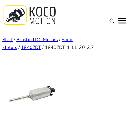
Zum
Inhalt
springen
Suchen
Start
/
Brushed DC Motors
/
Sonic
Motors
/
1840ZDT
/ 1840ZDT-1-L1-30-3.7