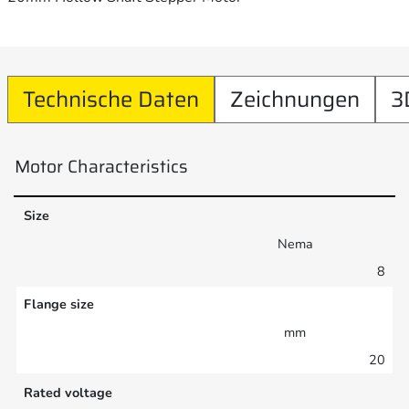
Technische Daten
Zeichnungen
3
Motor Characteristics
Size
Nema
8
Flange size
mm
20
Rated voltage