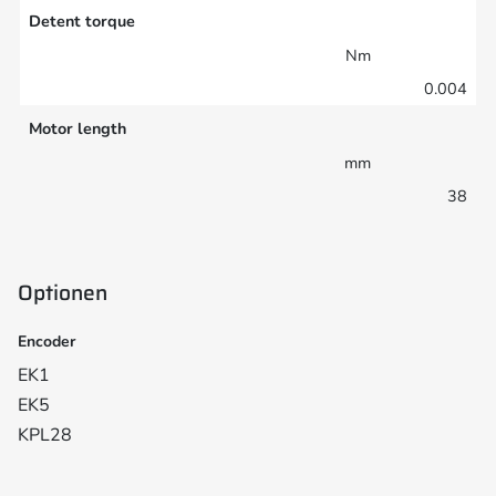
Detent torque
Nm
0.004
Motor length
mm
38
Optionen
Encoder
EK1
EK5
KPL28