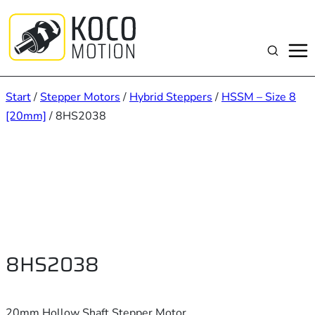
Zum
Inhalt
springen
Suchen
Start
/
Stepper Motors
/
Hybrid Steppers
/
HSSM – Size 8
[20mm]
/ 8HS2038
8HS2038
20mm Hollow Shaft Stepper Motor