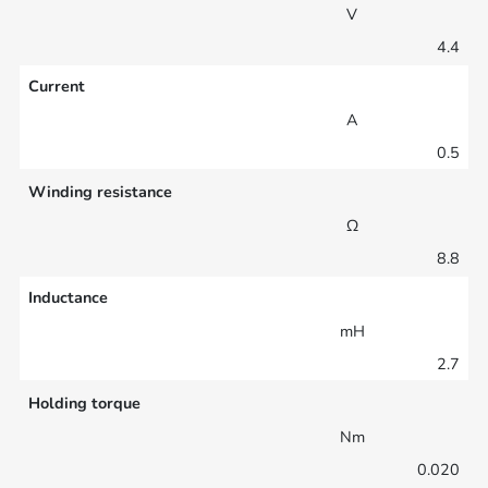
V
4.4
Current
A
0.5
Winding resistance
Ω
8.8
Inductance
mH
2.7
Holding torque
Nm
0.020